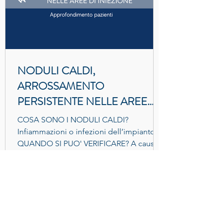
NODULI CALDI,
ARROSSAMENTO
PERSISTENTE NELLE AREE
IMPIANTO - Complicanza da
COSA SONO I NODULI CALDI?
Filler
Infiammazioni o infezioni dell’impianto
QUANDO SI PUO' VERIFICARE? A causa
di una reazione infiammatoria...