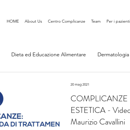
HOME
About Us
Centro Complicanze
Team
Per i pazienti
Dieta ed Educazione Alimentare
Dermatologia
k Management
Letteratura Scientifica
Video inter
20 mag 2021
COMPLICANZE 
ESTETICA - Videointerv
Maurizio Cavallini