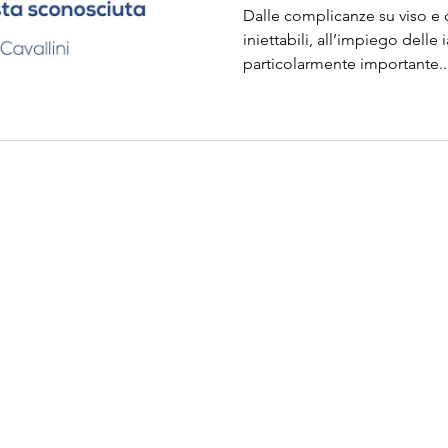
Dalle complicanze su viso e 
iniettabili, all’impiego delle
particolarmente importante..
Portale Complicanze in Medicina Estetica
Via San Francesco d'Assisi,4/a 20122 - Milano (MI) Italy
Tel. +39 0286453780
E-mail: info@societamedicinaestetica.it
 Centro
Complicanze
in Medicina Estetica di Agorà Servizi srl - PI 0449
Cookie Policy
Privacy Policy