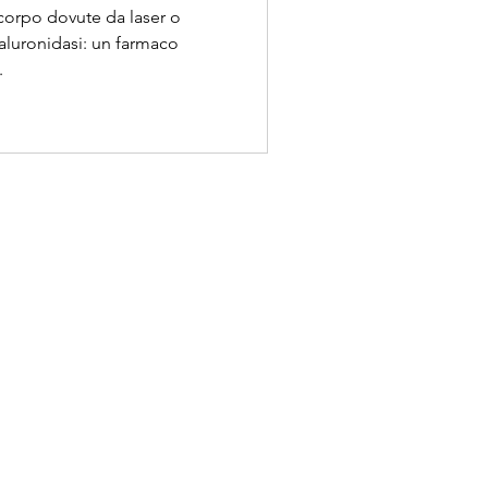
corpo dovute da laser o
 ialuronidasi: un farmaco
.
4220967